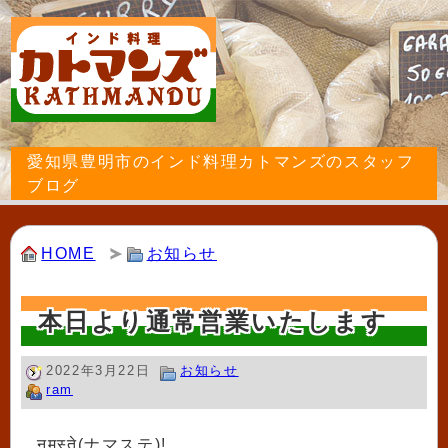
愛知県豊明市のインド料理カトマンズのスタッフ
ブログ
HOME
お知らせ
本日より通常営業いたします
2022年3月22日
お知らせ
ram
नमस्ते(ナマステ)!